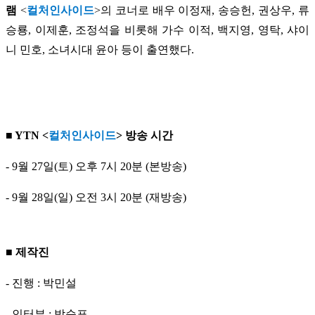
램
<
컬처인사이드
>의 코너로 배우 이정재, 송승헌, 권상우, 류
승룡, 이제훈, 조정석을 비롯해 가수 이적, 백지영, 영탁, 샤이
니 민호, 소녀시대 윤아 등이 출연했다.
■ YTN <
컬처인사이드
> 방송 시간
- 9월 27일(토) 오후 7시 20분 (본방송)
- 9월 28일(일) 오전 3시 20분 (재방송)
■ 제작진
- 진행 : 박민설
- 인터뷰 : 박순표