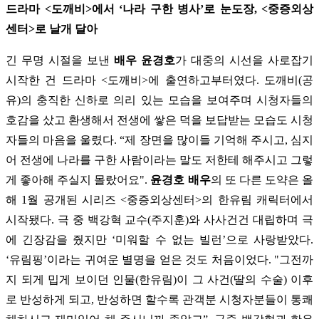
드라마 <도깨비>에서 ‘나라 구한 병사’로 눈도장, <중증외상
센터>로 날개 달아
긴 무명 시절을 보낸
배우 윤경호
가 대중의 시선을 사로잡기
시작한 건 드라마 <도깨비>에 출연하고부터였다. 도깨비(공
유)의 충직한 신하로 의리 있는 모습을 보여주며 시청자들의
호감을 샀고 환생해서 전생에 쌓은 덕을 보답받는 모습도 시청
자들의 마음을 울렸다. “제 장면을 많이들 기억해 주시고, 심지
어 전생에 나라를 구한 사람이라는 말도 저한테 해주시고 그렇
게 좋아해 주실지 몰랐어요".
윤경호 배우
의 또 다른 도약은 올
해 1월 공개된 시리즈 <중증외상센터>의 한유림 캐릭터에서
시작됐다. 극 중 백강혁 교수(주지훈)와 사사건건 대립하며 극
에 긴장감을 줬지만 ‘미워할 수 없는 빌런’으로 사랑받았다.
‘유림핑’이라는 귀여운 별명을 얻은 것도 처음이었다. "그전까
지 되게 밉게 보이던 인물(한유림)이 그 사건(딸의 수술) 이후
로 반성하게 되고, 반성하면 할수록 관객분 시청자분들이 통쾌