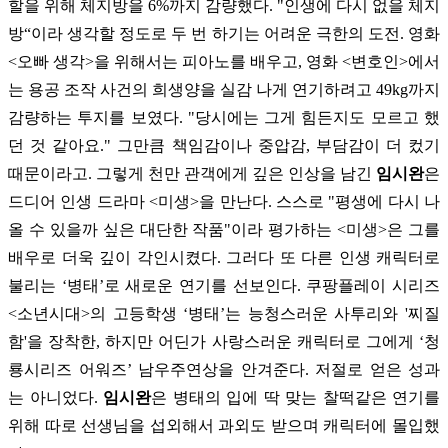
할을 위해 체지방을 6%까지 감량했다. "인생에 다시 없을 체지
방“이라 생각할 정도로 두 번 하기는 어려운 극한의 도전. 영화
<오빠 생각>을 위해서는 피아노를 배우고, 영화 <변호인>에서
는 용공 조작 사건의 희생양을 실감 나게 연기하려고 49kg까지
감량하는 투지를 보였다. "당시에는 그게 힘든지도 모르고 했
던 것 같아요." 그만큼 책임감이나 중압감, 부담감이 더 컸기
때문이라고. 그렇게 천만 관객에게 깊은 인상을 남긴
임시완
은
드디어 인생 드라마 <미생>을 만난다. 스스로 "평생에 다시 나
올 수 있을까 싶은 대단한 작품"이라 평가하는 <미생>은 그를
배우로 더욱 깊이 각인시켰다. 그러다 또 다른 인생 캐릭터로
불리는 ‘병태’로 새로운 연기를 선보인다. 쿠팡플레이 시리즈
<소년시대>의 고등학생 ‘병태’는 능청스러운 사투리와 '찌질
함'을 장착한, 하지만 어딘가 사랑스러운 캐릭터로 그에게 ‘청
룡시리즈 어워즈’ 남우주연상을 안겨준다. 저절로 얻은 성과
는 아니었다.
임시완
은 병태의 입에 딱 맞는 찰떡같은 연기를
위해 따로 선생님을 섭외해서 과외도 받으며 캐릭터에 몰입했