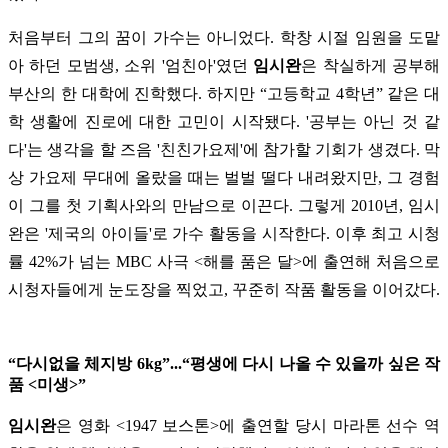
처음부터 그의 꿈이 가수는 아니었다. 학창 시절 임원을 도맡
아 하던 모범생, 소위 '엄친아'였던
임시완
은 착실하게 공부해
부산의 한 대학에 진학했다. 하지만 “고등학교 4학년” 같은 대
학 생활에 진로에 대한 고민이 시작됐다. '공부는 아닌 것 같
다'는 생각을 할 즈음 '친친가요제'에 참가할 기회가 생겼다. 막
상 가요제 무대에 올랐을 때는 벌벌 떨다 내려왔지만, 그 경험
이 그를 첫 기획사와의 만남으로 이끈다. 그렇게 2010년, 임시
완은 '제국의 아이들'로 가수 활동을 시작한다. 이후 최고 시청
률 42%가 넘는 MBC 사극 <해를 품은 달>에 출연해 처음으로
시청자들에게 눈도장을 찍었고, 꾸준히 작품 활동을 이어갔다.
“다시없을 체지방 6kg”...“평생에 다시 나올 수 있을까 싶은 작
품 <미생>”
임시완
은 영화 <1947 보스톤>에 출연할 당시 마라톤 선수 역