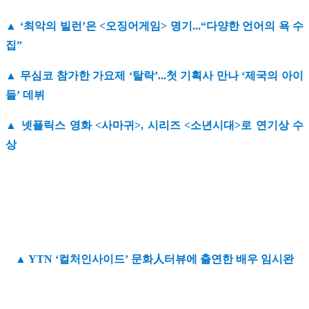
▲ ‘최악의 빌런’은 <오징어게임> 명기...“다양한 언어의 욕 수
집”
▲ 무심코 참가한 가요제 ‘탈락’...첫 기획사 만나 ‘제국의 아이
들’ 데뷔
▲ 넷플릭스 영화 <사마귀>, 시리즈 <소년시대>로 연기상 수
상
▲ YTN ‘컬처인사이드’ 문화人터뷰에 출연한 배우 임시완