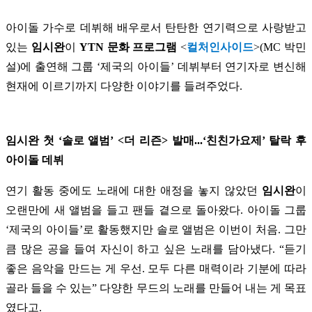
아이돌 가수로 데뷔해 배우로서 탄탄한 연기력으로 사랑받고
있는
임시완
이
YTN 문화 프로그램
<
컬처인사이드
>(MC 박민
설)에 출연해 그룹 ‘제국의 아이들’ 데뷔부터 연기자로 변신해
현재에 이르기까지 다양한 이야기를 들려주었다.
임시완 첫 ‘솔로 앨범’ <더 리즌> 발매...‘친친가요제’ 탈락 후
아이돌 데뷔
연기 활동 중에도 노래에 대한 애정을 놓지 않았던
임시완
이
오랜만에 새 앨범을 들고 팬들 곁으로 돌아왔다. 아이돌 그룹
‘제국의 아이들’로 활동했지만 솔로 앨범은 이번이 처음. 그만
큼 많은 공을 들여 자신이 하고 싶은 노래를 담아냈다. “듣기
좋은 음악을 만드는 게 우선. 모두 다른 매력이라 기분에 따라
골라 들을 수 있는” 다양한 무드의 노래를 만들어 내는 게 목표
였다고.