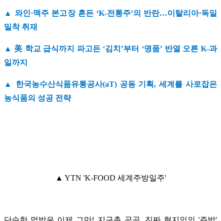
▲ 와인·맥주 본고장 흔든 ‘K-전통주’의 반란…이탈리아·독일
밀착 취재
▲ 美 학교 급식까지 파고든 ‘김치’부터 ‘명품’ 반열 오른 K-과
일까지
▲ 한국농수산식품유통공사(aT) 공동 기획, 세계를 사로잡은
농식품의 성공 전략
▲ YTN 'K-FOOD 세계주방일주'
단순한 먹방은 이제 그만! 지구촌 곳곳, 진짜 현지인의 '주방'